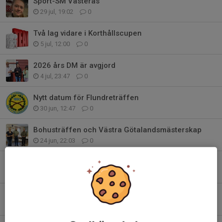
Sport-SM Västerås
29 jul, 19:02
0
Två lag vidare i Korthållscupen
5 jul, 12:00
0
2026 års DM är avgjord
4 jul, 23:47
0
Nytt datum för Flundreträffen
30 jun, 12:47
0
Bohusträffen och Västra Götalandsmästerskap
24 jun, 22:03
0
Korthållsserien är igång
20 jun, 18:44
0
Trevlig Midsommar!
19 jun, 11:24
0