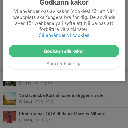
Godkänn kakor
Nationella SM har fått en arrangör
14 jun, 11:42
0
Vi använder oss av kakor (cookies) för att vår
webbplats ska fungera bra för dig. De används
Dags att anmäla sig till flera tävlingar.
även för webbanalys i syfte att hjälpa oss att
14 jun, 11:02
0
förbättra våra tjänster.
Så använder vi cookies
Skol-SM i Västsvenska distriktet
2 jun, 20:58
0
Godkänn alla kakor
Mästare korade på DM liggande 300m
Bara nödvändiga
2 jun, 20:43
0
En kanon på skjutbanan
2 jun, 20:35
0
Västsvenska Korthållsserien ligger nu ute.
1 maj, 17:10
0
Idrottspriset 2026 tilldelas Marcus Sillberg
1 maj, 16:18
0