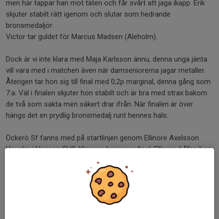
men här tappar han mot täten och får svårt att jaga ikapp. Erik
skjuter stabilt rätt igenom och slutar som hedrande
bronsmedaljör.
Victor tar guldet för Marcus Madsen (Aleholm).
Dock är vi inte klara med Maja Karlsson ännu, denna unga jänta
vill vara med i matchen även när damseniorerna jagar metaller.
Återigen tar hon sig till final med 0,2p marginal, denna gång som
7:a. Väl i finalen skjuter hon stabilt och är bra med strax bakom
de två som sakta men säkert drar ifrån. När finalen är över
hängs det en prydlig bronsmedalj runt hennes hals.
Öckerö Sf fanns med på startlinjen genom Ellinore Axelsson
Vaughn i klassen SH2. Klassen har ingen final, Ellinore håller ihop
sitt skytte och slutar som 2:a, endast slagen av den meriterade
Philip Jönsson, Mariestad.
Om vi går över till lagtävlingen blir det sliver till Göteborg Ssf
genom Erik Sahlin och Karl Pantzar i seniorklassen. Karl Pantzar
och Mikael Rutgersson tar också hem ett brons till föreningen i