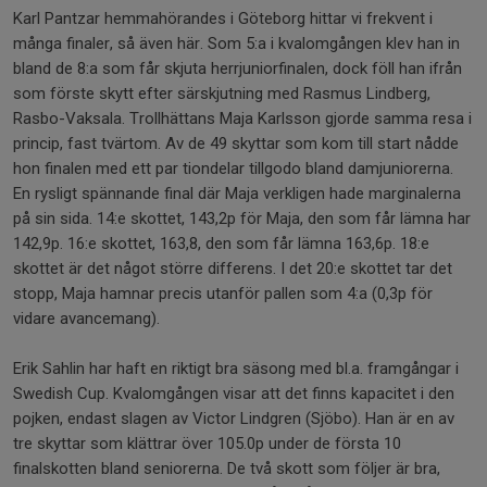
Karl Pantzar hemmahörandes i Göteborg hittar vi frekvent i
många finaler, så även här. Som 5:a i kvalomgången klev han in
bland de 8:a som får skjuta herrjuniorfinalen, dock föll han ifrån
som förste skytt efter särskjutning med Rasmus Lindberg,
Rasbo-Vaksala. Trollhättans Maja Karlsson gjorde samma resa i
princip, fast tvärtom. Av de 49 skyttar som kom till start nådde
hon finalen med ett par tiondelar tillgodo bland damjuniorerna.
En rysligt spännande final där Maja verkligen hade marginalerna
på sin sida. 14:e skottet, 143,2p för Maja, den som får lämna har
142,9p. 16:e skottet, 163,8, den som får lämna 163,6p. 18:e
skottet är det något större differens. I det 20:e skottet tar det
stopp, Maja hamnar precis utanför pallen som 4:a (0,3p för
vidare avancemang).
Erik Sahlin har haft en riktigt bra säsong med bl.a. framgångar i
Swedish Cup. Kvalomgången visar att det finns kapacitet i den
pojken, endast slagen av Victor Lindgren (Sjöbo). Han är en av
tre skyttar som klättrar över 105.0p under de första 10
finalskotten bland seniorerna. De två skott som följer är bra,