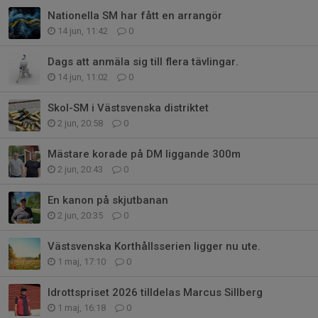
Nationella SM har fått en arrangör
14 jun, 11:42
0
Dags att anmäla sig till flera tävlingar.
14 jun, 11:02
0
Skol-SM i Västsvenska distriktet
2 jun, 20:58
0
Mästare korade på DM liggande 300m
2 jun, 20:43
0
En kanon på skjutbanan
2 jun, 20:35
0
Västsvenska Korthållsserien ligger nu ute.
1 maj, 17:10
0
Idrottspriset 2026 tilldelas Marcus Sillberg
1 maj, 16:18
0