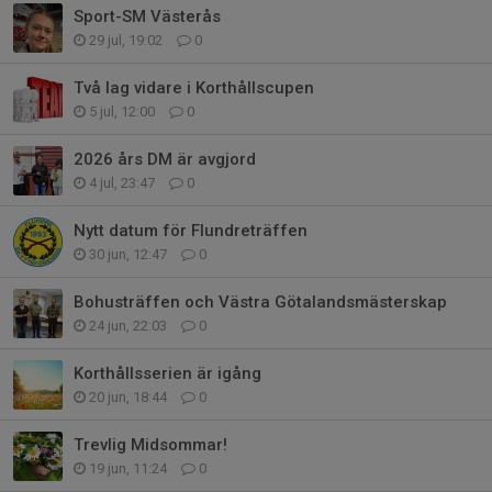
Sport-SM Västerås
29 jul, 19:02
0
Två lag vidare i Korthållscupen
5 jul, 12:00
0
2026 års DM är avgjord
4 jul, 23:47
0
Nytt datum för Flundreträffen
30 jun, 12:47
0
Bohusträffen och Västra Götalandsmästerskap
24 jun, 22:03
0
Korthållsserien är igång
20 jun, 18:44
0
Trevlig Midsommar!
19 jun, 11:24
0