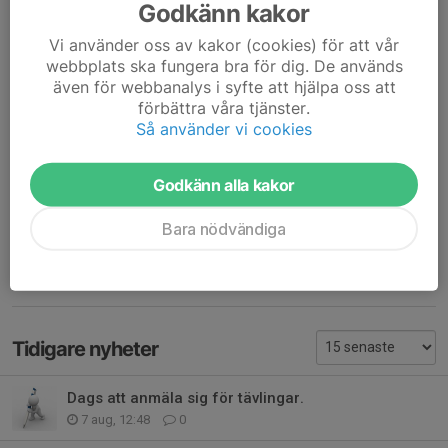
Godkänn kakor
juniorklassen.
Vi använder oss av kakor (cookies) för att vår
Vi stänger rapporteringen från årets Sport-SM med att skicka
webbplats ska fungera bra för dig. De används
även för webbanalys i syfte att hjälpa oss att
ett stort GRATTIS till Trollhättans flickor, Maja Karlsson och
förbättra våra tjänster.
Vera Gadd. Deras jämnhet resulterade i ett guld för damjuniorer.
Så använder vi cookies
Vi lyfter på hatten och gratulerar till alla framgångar.
Godkänn alla kakor
Resultat Sport-SM Luftgevär 10m
Bara nödvändiga
Dela nyhet
Tidigare nyheter
Dags att anmäla sig för tävlingar.
7 aug, 12:48
0