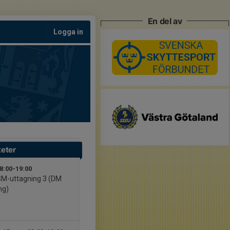
En del av
Logga in
teter
08:00-19:00
SM-uttagning 3 (DM
ng)