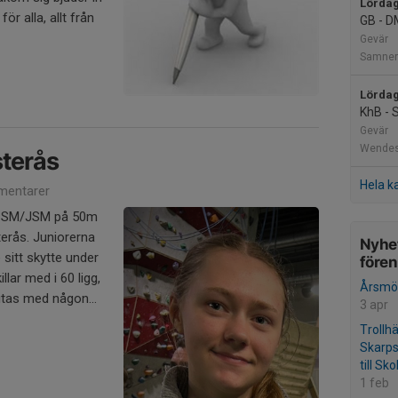
Lördag
för alla, allt från
GB - D
Gevär
Samner
Lördag
KhB - 
Gevär
Wendesb
terås
Hela k
entarer
t-SM/JSM på 50m
erås. Juniorerna
Nyhet
 sitt skytte under
före
llar med i 60 ligg,
Årsmö
utas med någon...
3 apr
Trollh
Skarps
till Sk
1 feb