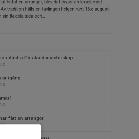
 slut hittat en arrangör, blev det tyvärr en krock med
Av tradition hålls en tävlingen helgen runt 16:e augusti.
sin flexibla sida och...
och Västra Götalandsmästerskap
0
n är igång
0
mmar!
0
har fått en arrangör
0
sig till flera tävlingar.