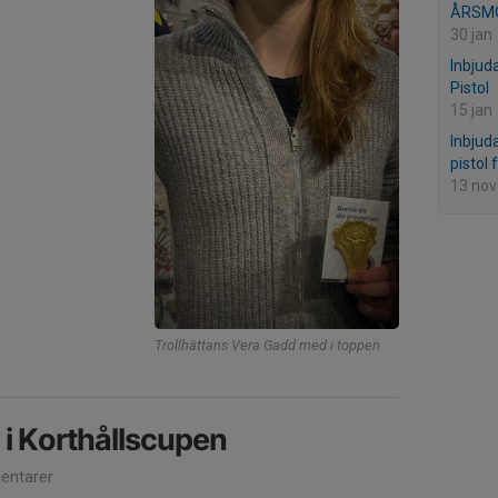
ÅRSM
30 jan
Inbjud
Pistol
15 jan
Inbjuda
pistol 
13 nov
Trollhättans Vera Gadd med i toppen
 i Korthållscupen
ntarer