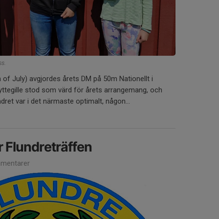
ss.
 of July) avgjordes årets DM på 50m Nationellt i
yttegille stod som värd för årets arrangemang, och
ädret var i det närmaste optimalt, någon...
r Flundreträffen
mentarer