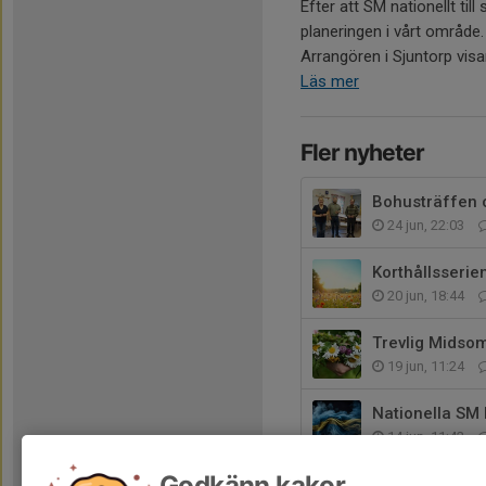
Efter att SM nationellt till
planeringen i vårt område. 
Arrangören i Sjuntorp visar 
Läs mer
Fler nyheter
Bohusträffen 
24 jun, 22:03
Korthållsserie
20 jun, 18:44
Trevlig Midso
19 jun, 11:24
Nationella SM 
14 jun, 11:42
Godkänn kakor
Dags att anmäla 