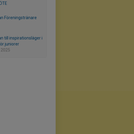
ÖTE
an Föreningstränare
n till inspirationsläger i
för juniorer
 2025