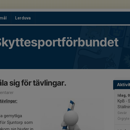
tmål
Lerduva
kyttesportförbundet
a sig för tävlingar.
Aktivi
ntarer
Idag, 
tävlingar:
KpB - 
Ställni
Gevär
lla gemytliga
Örgryte
nför Sjuntorp som
akom sig bjuder in