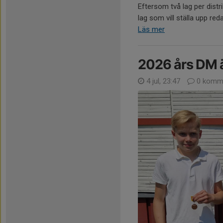
Eftersom två lag per distrik
lag som vill ställa upp reda
Läs mer
2026 års DM ä
4 jul, 23:47
0 komme