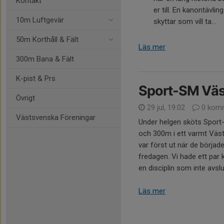
Kontakt
er till. En kanontävling 
10m Luftgevär
skyttar som vill ta...
50m Korthåll & Fält
Läs mer
300m Bana & Fält
K-pist & Prs
Sport-SM Väs
Övrigt
29 jul, 19:02
0 komm
Västsvenska Föreningar
Under helgen sköts Spor
och 300m i ett varmt Väst
var först ut när de började
fredagen. Vi hade ett par ki
en disciplin som inte avsl
Läs mer