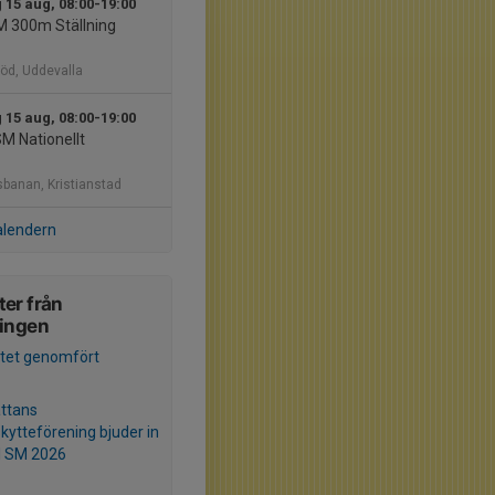
 15 aug, 08:00-19:00
M 300m Ställning
öd, Uddevalla
 15 aug, 08:00-19:00
SM Nationellt
anan, Kristianstad
alendern
er från
ningen
tet genomfört
ättans
kytteförening bjuder in
ol SM 2026