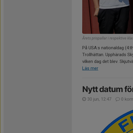
Årets prispallar i respektive kla
På USA:s nationaldag (4:th
Trollhättan. Upphärads Sk
vilken dag det blev. Skjutv
Läs mer
Nytt datum fö
30 jun, 12:47
0 kom