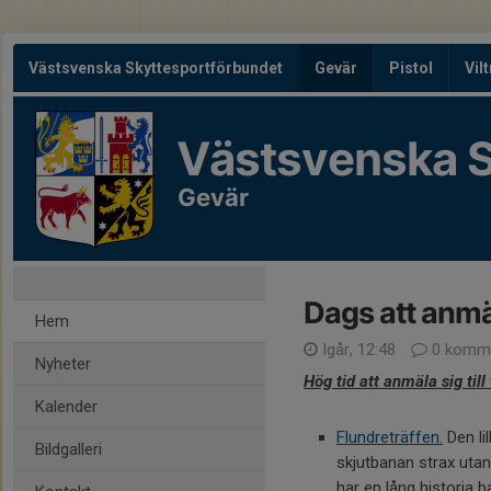
Västsvenska Skyttesportförbundet
Gevär
Pistol
Vil
Västsvenska S
Gevär
Dags att anmäl
Hem
Igår, 12:48
0 komme
Nyheter
Hög tid att anmäla sig till 
Kalender
Flundreträffen.
Den li
Bildgalleri
skjutbanan strax uta
har en lång historia b