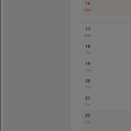
16
Sön
17
Mån
18
Tis
19
Ons
20
Tor
21
Fre
22
Lör