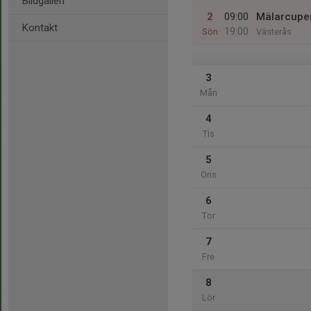
Bildgalleri
2
09:00
Mälarcupe
Kontakt
19:00
Sön
Västerås
3
Mån
4
Tis
5
Ons
6
Tor
7
Fre
8
Lör