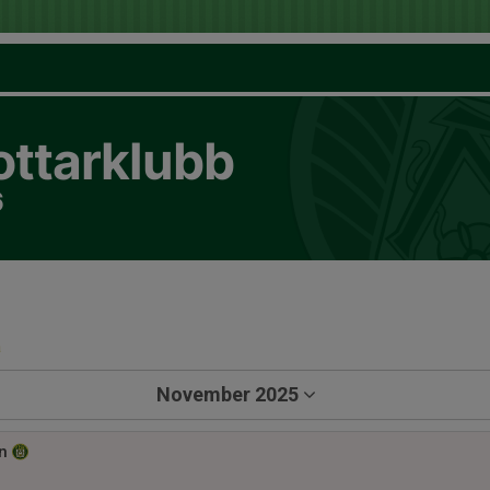
ottarklubb
6
a
November 2025
n