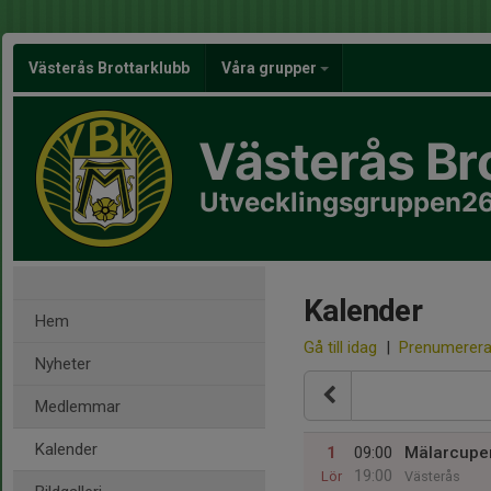
Västerås Brottarklubb
Våra grupper
Västerås Br
Utvecklingsgruppen2
Kalender
Hem
Gå till idag
|
Prenumerer
Nyheter
Medlemmar
Kalender
1
09:00
Mälarcupe
19:00
Lör
Västerås