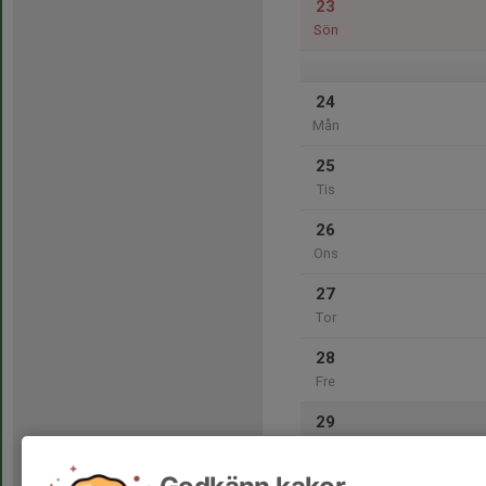
23
Sön
24
Mån
25
Tis
26
Ons
27
Tor
28
Fre
29
Lör