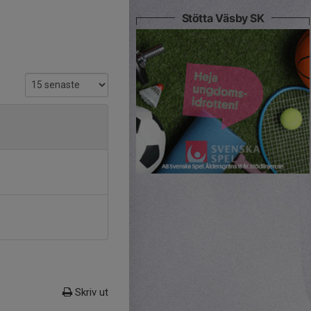
Stötta Väsby SK
Skriv ut