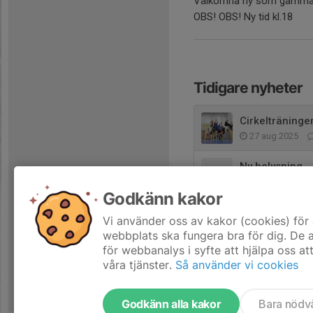
Välkomna ny som gamma
OBS! OBS! Ny tid kl.18
Tidigare nyheter
Cirkelträninge
27 aug 2025
Ny belysning
12 aug 2025
Godkänn kakor
Start och mål
Vi använder oss av kakor (cookies) för 
2 jan 2025
webbplats ska fungera bra för dig. De
för webbanalys i syfte att hjälpa oss at
våra tjänster.
Så använder vi cookies
Godkänn alla kakor
Bara nödv