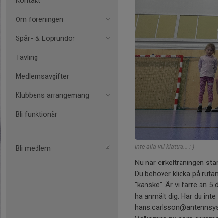
Kontakt
Om föreningen
Spår- & Löprundor
Tävling
Medlemsavgifter
Klubbens arrangemang
Bli funktionär
Inte alla vill klättra... :-)
Bli medlem
Nu när cirkelträningen sta
Du behöver klicka på rutan
"kanske". Är vi färre än 5 
ha anmält dig. Har du int
hans.carlsson@antennsy