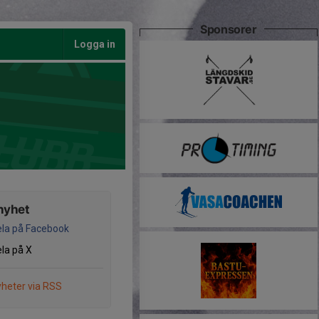
Sponsorer
Logga in
nyhet
la på Facebook
la på X
heter via RSS