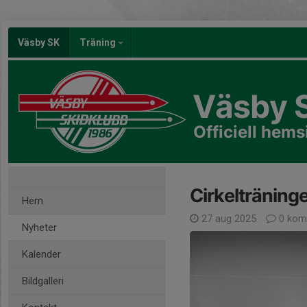
Väsby SK
Träning
Väsby 
Officiell hems
Cirkelträning
Hem
27 aug 2025
0 kom
Nyheter
Kalender
Bildgalleri