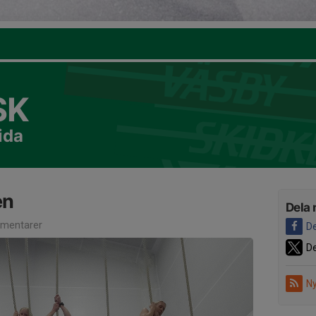
SK
ida
en
Dela 
mentarer
De
De
Ny