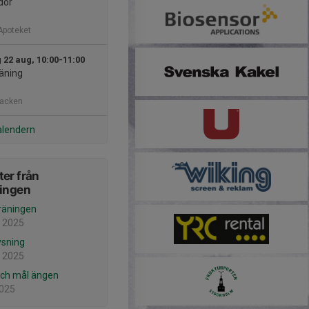
dor
Apoteket
 22 aug, 10:00-11:00
äning
backen
alendern
er från
ningen
träningen
 2025
ysning
 2025
och mål ängen
2025