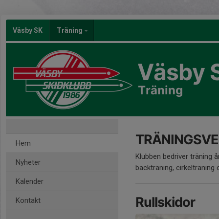
Väsby SK
Träning
Väsby 
Träning
TRÄNINGSV
Hem
Klubben bedriver träning år
Nyheter
backträning, cirkelträning
Kalender
Rullskidor
Kontakt