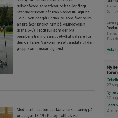
Väsby SK har flera entusiastiska
Rullski
rullskidåkare som tränar och tävlar flitigt.
Träning
Standardrundan går från Väsby till Sigtuna
Gamla 
ToR - och det går undan. Vi som åker hellre
Lördag
än bra åker istället runt på Vilundavallen
Backtr
(bana 5-6). Trögt rull som ger bra
Träning
pannbensträning samt betydligt säkrare för
Teknik
den oerfarne. Välkommen att ansluta till den
grupp som passar dig bäst.
Hela k
Nyhet
före
Cirkel
27 aug
Ny bel
12 aug
Start 
Med start i september kör vi cirkelträning på
2 jan 
onsdagar 18-19 i Runby Tälthall, vid