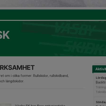
SK
ERKSAMHET
Aktivi
et om i olika former. Rullskidor, rullskidband,
Lördag
 och längdskidor.
Backtr
Träning
Teknik
Söndag