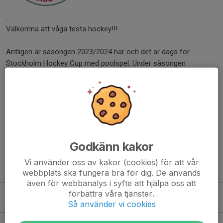
.
Välkomna att våga testa hockey!!!
Äntligen är säsongen 2023/2024 här och det är dags för
Stockholm Hockey Cup med poolspel. Under säsongen
2023/2024 ingår spelare födda 2014 i något av klubbens yngre
eller äldre lag.
Vi vill gärna bli flera så tveka inte, utan kontakta oss redan nu för
mera information.
Varmt välkomna!
Godkänn kakor
Vi använder oss av kakor (cookies) för att vår
team14@vasbyhockey.se
webbplats ska fungera bra för dig. De används
även för webbanalys i syfte att hjälpa oss att
förbättra våra tjänster.
Kommande aktiviteter
Så använder vi cookies