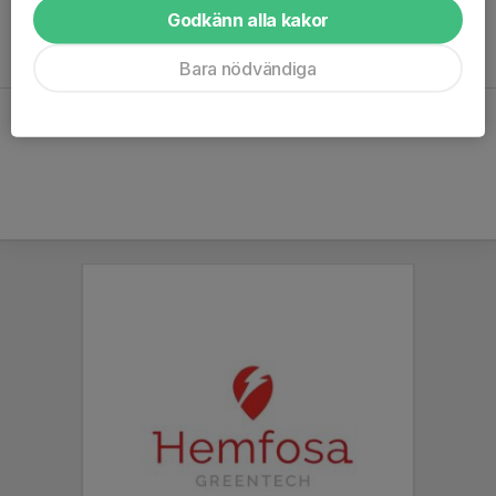
Godkänn alla kakor
Inga aktiviteter inbokade
Bara nödvändiga
Hela kalendern