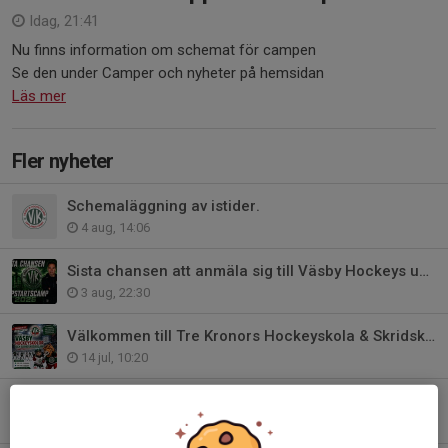
Idag, 21:41
Nu finns information om schemat för campen
Se den under Camper och nyheter på hemsidan
Läs mer
Fler nyheter
Schemaläggning av istider.
4 aug, 14:06
Sista chansen att anmäla sig till Väsby Hockeys uppstartscamp
3 aug, 22:30
Välkommen till Tre Kronors Hockeyskola & Skridskoskola i Väsby Hockey
14 jul, 10:20
Vi utvecklar Väsby Hockey – tillsammans!
8 jul, 09:00