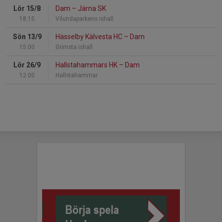
Lör 15/8
Dam
–
Järna SK
18:15
Vilundaparkens ishall
Sön 13/9
Hässelby Kälvesta HC
–
Dam
15:00
Grimsta ishall
Lör 26/9
Hallstahammars HK
–
Dam
12:00
Hallstahammar