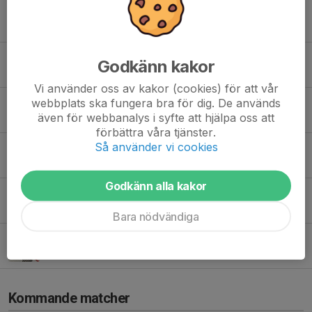
Kom och fira med oss i Järnvägsparken 29 augusti!
6 jul, 14:27
Uppstartscamp 2026! - Anmälan öppnar snart
Godkänn kakor
16 jun, 09:00
Vi använder oss av kakor (cookies) för att vår
webbplats ska fungera bra för dig. De används
Daniel Ahnsjö ny ordförande – en Väsbyprofil leder oss in i framtiden
även för webbanalys i syfte att hjälpa oss att
10 jun, 08:00
förbättra våra tjänster.
Så använder vi cookies
Tillsammans framåt: ny styrelse vald i Väsby Hockey
8 jun, 09:00
Godkänn alla kakor
Påminnelse - Årsmöte Väsby Hockey 28/5
27 maj, 22:56
Bara nödvändiga
Årets Väsbybo
13 maj, 12:45
Kommande matcher