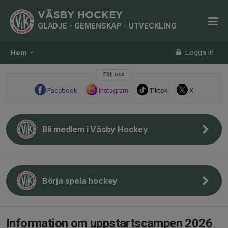
VÄSBY HOCKEY
GLÄDJE - GEMENSKAP - UTVECKLING
Logga in
Hem
Följ oss
Facebook
Instagram
Tiktok
X
Bli medlem i Väsby Hockey
Börja spela hockey
Information om uppstartscampen 2026