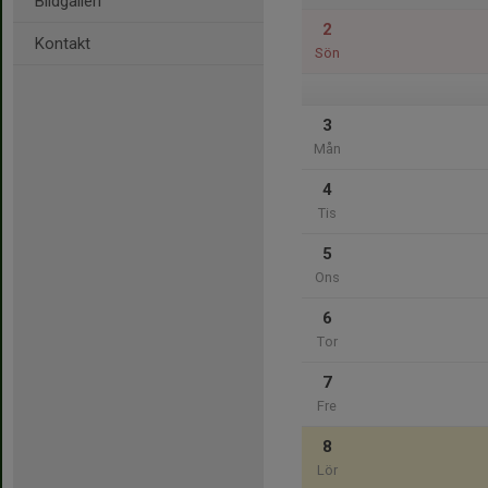
Bildgalleri
2
Kontakt
Sön
3
Mån
4
Tis
5
Ons
6
Tor
7
Fre
8
Lör