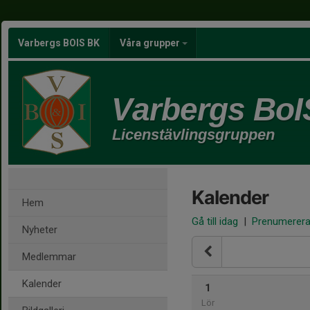
Varbergs BOIS BK
Våra grupper
Varbergs BoI
Licenstävlingsgruppen
Kalender
Hem
Gå till idag
|
Prenumerer
Nyheter
Medlemmar
Kalender
1
Lör