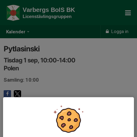
Varbergs BoIS BK
Licenstävlingsgruppen
Logga in
Kalender
Pytlasinski
Tisdag 1 sep, 10:00-14:00
Polen
Samling: 10:00
Anmälan är öppen för gruppens medlemmar.
Logga in här