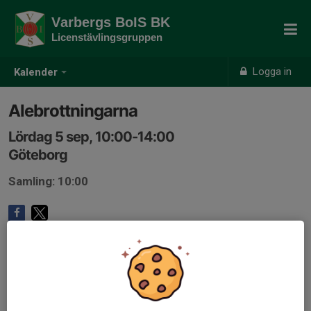
Varbergs BoIS BK
Licenstävlingsgruppen
Logga in
Kalender
Alebrottningarna
Lördag 5 sep, 10:00-14:00
Göteborg
Samling: 10:00
Anmälan är öppen för gruppens medlemmar.
Logga in här