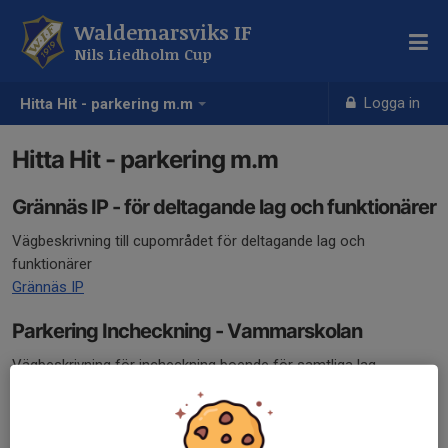
Waldemarsviks IF
Nils Liedholm Cup
Logga in
Hitta Hit - parkering m.m
Hitta Hit - parkering m.m
Grännäs IP - för deltagande lag och funktionärer
Vägbeskrivning till cupområdet för deltagande lag och
funktionärer
Grännäs IP
Parkering Incheckning - Vammarskolan
Vägbeskrivning för incheckning boende för samtliga lag.
Incheckning boende
Lunch & middag på Grännäs dansbana