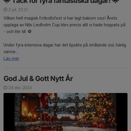
🌟 Tack för fyra fantastiska dagar! 🌟
2 jul, 23:21
Vilken helt magisk fotbollsfest vi har lagt bakom oss! Årets
upplaga av Nils Liedholm Cup blev precis allt vi hade hoppats på
- och lite till. ⚽️
Under fyra intensiva dagar har det bjudits på strålande sol, härlig
värme...
Läs mer
God Jul & Gott Nytt År
24 dec 2025