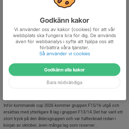
Godkänn kakor
Vi använder oss av kakor (cookies) för att vår
webbplats ska fungera bra för dig. De används
även för webbanalys i syfte att hjälpa oss att
förbättra våra tjänster.
Så använder vi cookies
Godkänn alla kakor
Bara nödvändiga
Inför kommande cup 2026 kommer gruppen F15/16 utgå och
ersättas med ytterligare 8 lag i gruppen F13/14. Det har varit ett
stort tryck på den åldersgruppen och var fulltecknad redan i
början av oktober, även många lag som reserver....