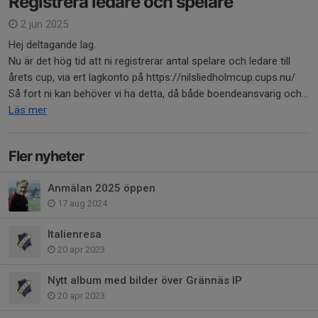
Registrera ledare och spelare
2 jun 2025
Hej deltagande lag.
Nu är det hög tid att ni registrerar antal spelare och ledare till
årets cup, via ert lagkonto på https://nilsliedholmcup.cups.nu/
Så fort ni kan behöver vi ha detta, då både boendeansvarig och...
Läs mer
Fler nyheter
Anmälan 2025 öppen
17 aug 2024
Italienresa
20 apr 2023
Nytt album med bilder över Grännäs IP
20 apr 2023