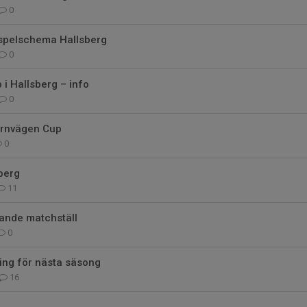
0
 spelschema Hallsberg
0
i Hallsberg – info
0
ärnvägen Cup
0
berg
11
rande matchställ
0
ing för nästa säsong
16