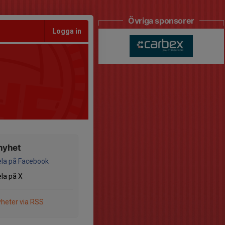
Övriga sponsorer
Logga in
nyhet
la på Facebook
la på X
heter via RSS