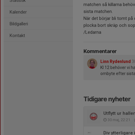
Statistik
matchen så killarna behöve
sista matchen.
Kalender
När det börjar bli tomt på d
Bildgalleri
plocka bort skräp och sop
/Ledarna
Kontakt
Kommentarer
Linn Rydenlund
3
Kl 12 behöver vi ha
ombyte efter sista
Tidigare nyheter
Utflytt ur hall
30 maj, 22:21
Div ytterligare