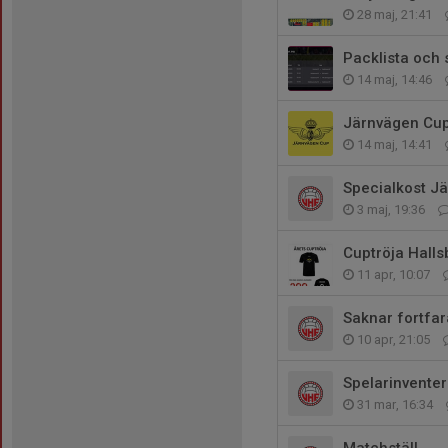
28 maj, 21:41
Packlista och
14 maj, 14:46
Järnvägen Cup 
14 maj, 14:41
Specialkost J
3 maj, 19:36
Cuptröja Halls
11 apr, 10:07
Saknar fortfa
10 apr, 21:05
Spelarinventer
31 mar, 16:34