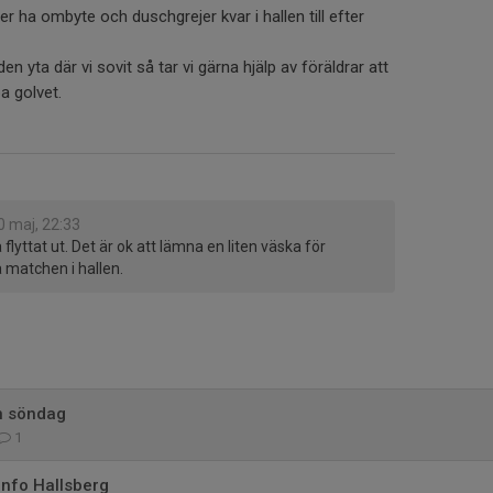
r ha ombyte och duschgrejer kvar i hallen till efter
en yta där vi sovit så tar vi gärna hjälp av föräldrar att
a golvet.
0 maj, 22:33
 flyttat ut. Det är ok att lämna en liten väska för
 matchen i hallen.
en söndag
1
 info Hallsberg