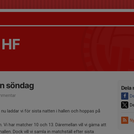
 HF
len söndag
Dela 
mmentar
De
De
 nu laddar vi för sista natten i hallen och hoppas på
Ny
Vi har matcher 10 och 13. Däremellan vill vi gärna att
hallen. Dock vill vi samla in matchställ efter sista