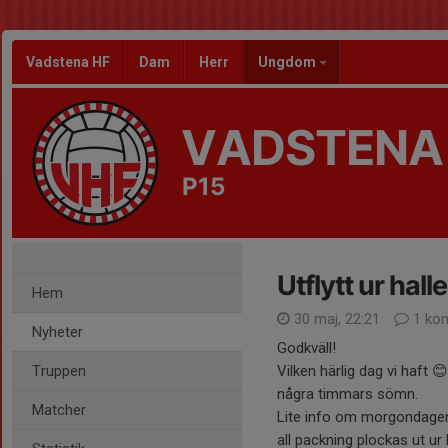
Vadstena HF
Dam
Herr
Ungdom
VADSTENA
P15
Utflytt ur hal
Hem
30 maj, 22:21
1 ko
Nyheter
Godkväll!
Truppen
Vilken härlig dag vi haft 
några timmars sömn.
Matcher
Lite info om morgondagen. 
all packning plockas ut ur 