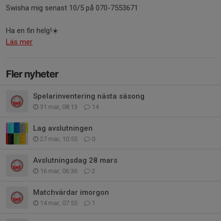
Swisha mig senast 10/5 på 070-7553671
Ha en fin helg!☀️
Läs mer
Fler nyheter
Spelarinventering nästa säsong
31 mar, 08:13
14
Lag avslutningen
27 mar, 10:55
0
Avslutningsdag 28 mars
16 mar, 06:36
2
Matchvärdar imorgon
14 mar, 07:55
1