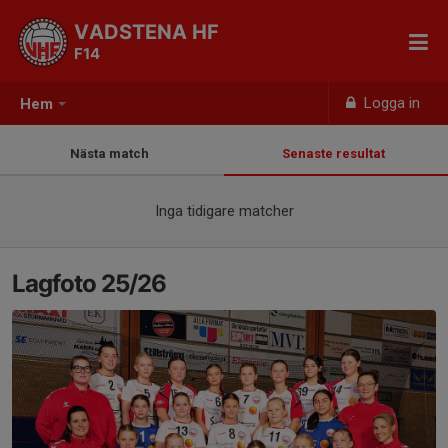
VADSTENA HF
F14
Logga in
Hem
Nästa match
Senaste resultat
Inga tidigare matcher
Lagfoto 25/26