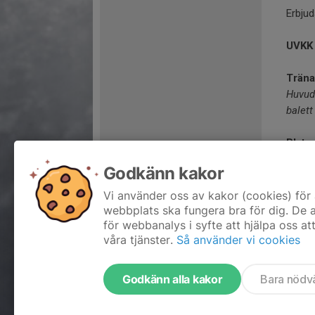
Erbju
UVKK 
Träna
Huvud
balett
Plats:
Spegel
Godkänn kakor
Läs m
Vi använder oss av kakor (cookies) för 
webbplats ska fungera bra för dig. De
för webbanalys i syfte att hjälpa oss at
våra tjänster.
Så använder vi cookies
Godkänn alla kakor
Bara nödv
Tjäna pengar till laget