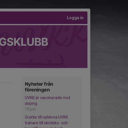
Logga in
GSKLUBB
Nyheter från
föreningen
UVKK är vaccinerade mot
doping
19 jun
Grattis till nyblivna UVKK
tränare till skridsko- och