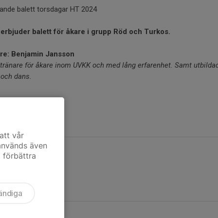
dande balett torsdagar HT 2024
erbjuder balett för åkare i grupp Röd och Turkos.
re: Benjamin Jansson
tränare för åkare inom UVKK och med lång erfarenhet. Samt utbilda
 och dans.
s...
er
att vår
 används även
t förbättra
ändiga