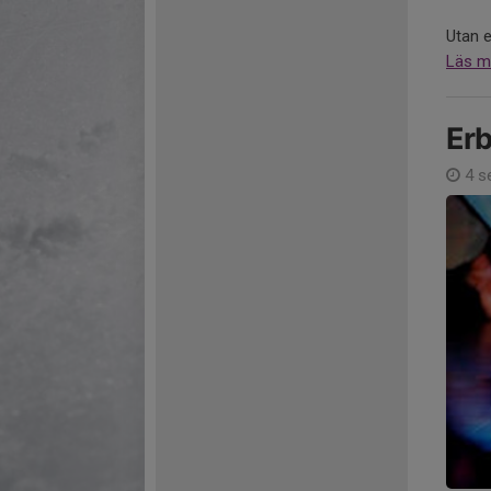
Utan e
Läs m
Erb
4 s