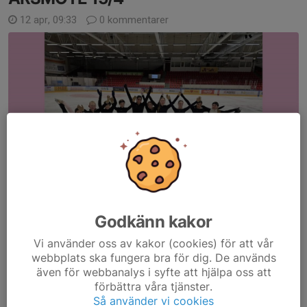
12 apr, 09:33
0 kommentarer
Välkommen till årsmöte alla UVKK medlemmar!!
Godkänn kakor
Här kommer en vänlig påminnelse och uppmaning att anmäla sig
och närvara vid
UVKK årsmöte
.
Vi använder oss av kakor (cookies) för att vår
webbplats ska fungera bra för dig. De används
Ni är alla en viktig del av UVKK!
även för webbanalys i syfte att hjälpa oss att
förbättra våra tjänster.
Vi ser fram emot en kväll tillsammans och det kommer...
Så använder vi cookies
Läs mer