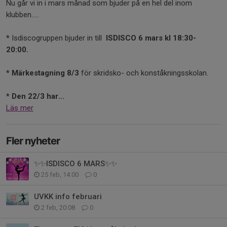
Nu går vi in i mars månad som bjuder på en hel del inom
klubben.....
*
Isdiscogruppen bjuder in till
ISDISCO 6 mars kl 18:30-
20:00.
* Märkestagning 8/3
för skridsko- och konståkningsskolan.
* Den 22/3 har...
Läs mer
Fler nyheter
✨️✨️ISDISCO 6 MARS✨️✨️
25 feb, 14:00
0
UVKK info februari
2 feb, 20:08
0