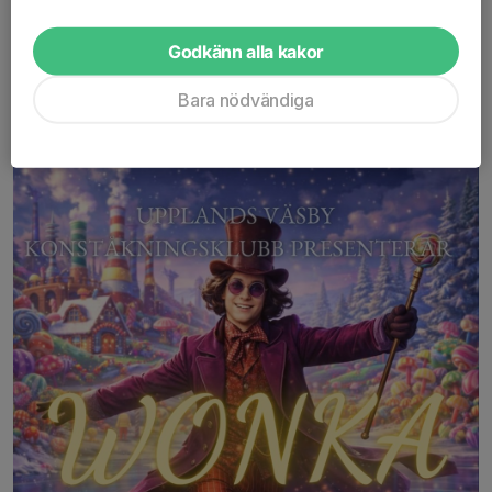
Godkänn alla kakor
VÄLKOMMEN TILL UVKK VÅRSHOW
Bara nödvändiga
WONKA
13 mar, 09:39
0 kommentarer