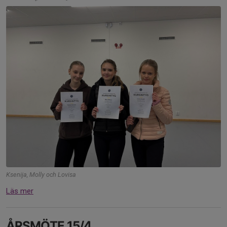
Ksenija, Molly och Lovisa
Läs mer
ÅRSMÖTE 15/4