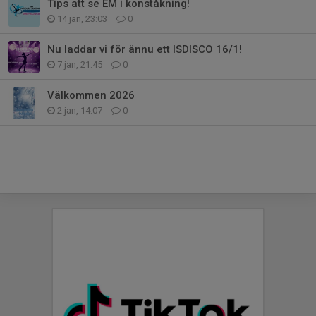
Tips att se EM i konståkning!
14 jan, 23:03
0
Nu laddar vi för ännu ett ISDISCO 16/1!
7 jan, 21:45
0
Välkommen 2026
2 jan, 14:07
0