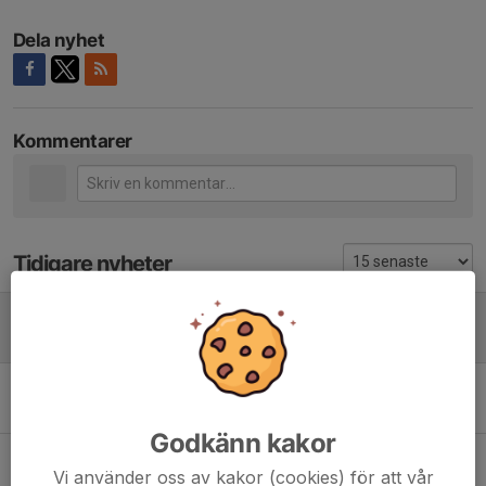
Dela nyhet
Kommentarer
Tidigare nyheter
Avslutning U6 och U8
17 nov 2021
0
Säsongens sista festival
2 okt 2021
0
Godkänn kakor
U8 på USM 2021
Vi använder oss av kakor (cookies) för att vår
19 sep 2021
0