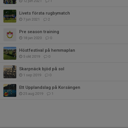
12 jun 2021
1
Livets första rugbymatch
7 jun 2021
2
Pre season training
18 jan 2020
0
Höstfestival på hemmaplan
5 okt 2019
0
Skarpnäck bjöd på sol
1 sep 2019
0
Ett Upplandslag på Korsängen
25 aug 2019
1