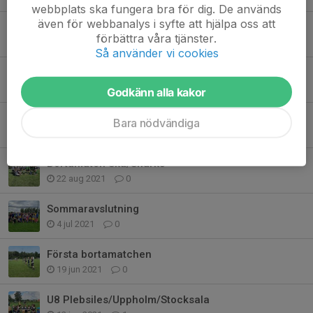
webbplats ska fungera bra för dig. De används
även för webbanalys i syfte att hjälpa oss att
Hemma hos Franska skolan
förbättra våra tjänster.
13 sep 2021
0
Så använder vi cookies
Minifestival hos Stockholm Exiles
5 sep 2021
0
Godkänn alla kakor
Minifestival i Uppsala
Bara nödvändiga
30 aug 2021
2
Bortamatch Skå/Sharks
22 aug 2021
0
Sommaravslutning
4 jul 2021
0
Första bortamatchen
19 jun 2021
0
U8 Plebsiles/Uppholm/Stocksala