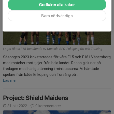
Godkänn alla kakor
Bara nödvändiga
Laget Blues F15, bestående av Uppsala RFC, Enköping RK och Torsång
Säsongen 2023 kickstartades för våra F15 och F18 i Vänersborg
med matcher mot tjejer från hela landet. Resan gick ner på
fredagen med härlig stämning i minibussarna. Vi hämtade
spelare från både Enköping och Torsång på...
Läs mer
Project: Shield Maidens
31 okt 2022
0 kommentarer