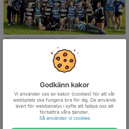
URFC F15 och F18 guldmedaljörer USM 2024
2024 blev året då Uppsala RFC vann sitt första F18 USM, efter
hårt slit av alla tjejer, erfarna som nya. Vi hade spelare som
gjorde sin matchdebut under helgen, och andra som spelade sitt
12:e USM, vilket reflekterar laget väl....
Läs mer
Godkänn kakor
Säsongen 2023 är igång!
Vi använder oss av kakor (cookies) för att vår
webbplats ska fungera bra för dig. De används
10 maj 2023
1 kommentar
även för webbanalys i syfte att hjälpa oss att
förbättra våra tjänster.
Så använder vi cookies