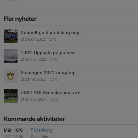
Fler nyheter
Dubbelt guld på Viking cup!
21 jun 2022
0
100% Uppsala på planen
28 maj 2022
0
Säsongen 2022 är igång!
21 feb 2022
0
URFC F15 Svenska mästare!
20 sep 2021
0
Kommande aktiviteter
Mån 10/8
F18 träning
18:00-19:00
Fyrisfjädern