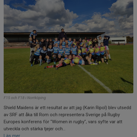
F15 och F18 i Norrköping
Shield Maidens är ett resultat av att jag (Karin Ripol) blev utsedd
av SRF att åka till Rom och representera Sverige på Rugby
Europes konferens för "Women in rugby", vars syfte var att
utveckla och stärka tjejer och...
Läs mer