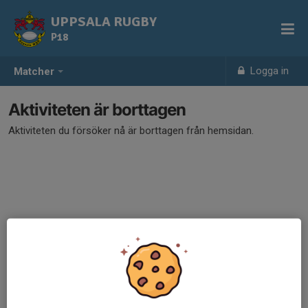
UPPSALA RUGBY
P18
Logga in
Matcher
Aktiviteten är borttagen
Aktiviteten du försöker nå är borttagen från hemsidan.