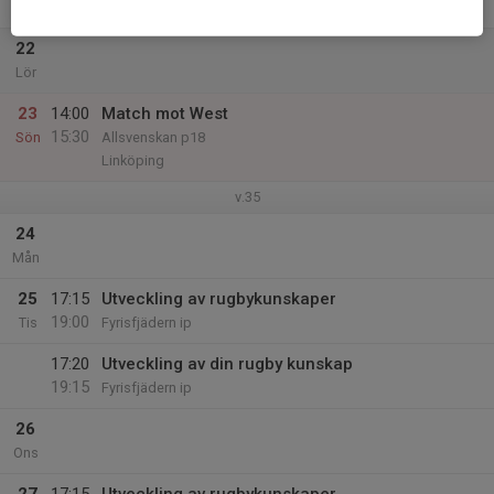
Fre
22
Lör
23
14:00
Match mot West
15:30
Sön
Allsvenskan p18
Linköping
v.35
24
Mån
25
17:15
Utveckling av rugbykunskaper
19:00
Tis
Fyrisfjädern ip
17:20
Utveckling av din rugby kunskap
19:15
Fyrisfjädern ip
26
Ons