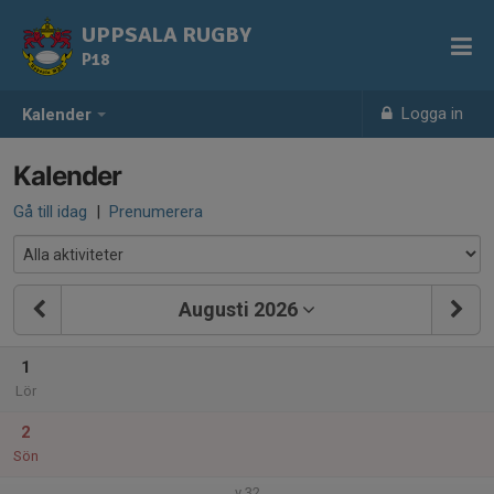
UPPSALA RUGBY
P18
Logga in
Kalender
Kalender
Gå till idag
|
Prenumerera
Augusti 2026
1
Lör
2
Sön
v.32