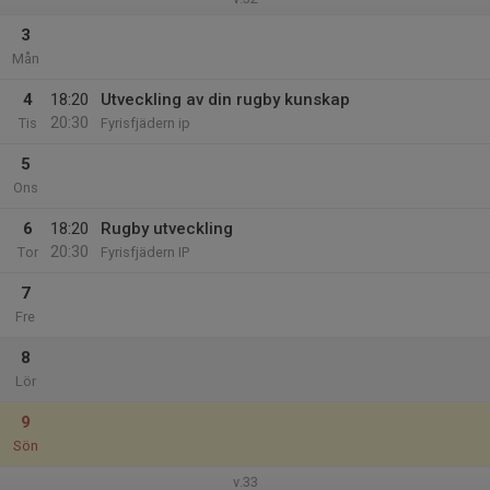
3
Mån
4
18:20
Utveckling av din rugby kunskap
20:30
Tis
Fyrisfjädern ip
5
Ons
6
18:20
Rugby utveckling
20:30
Tor
Fyrisfjädern IP
7
Fre
8
Lör
9
Sön
v.33