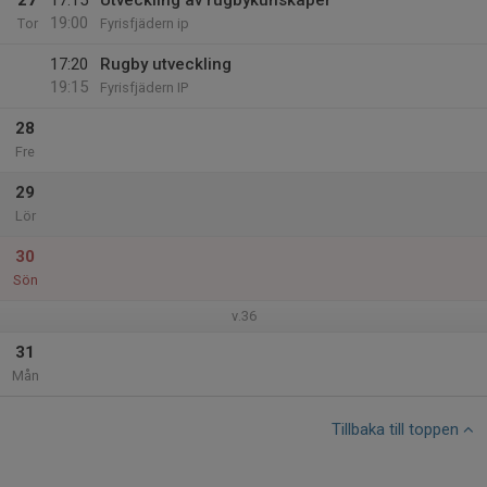
27
17:15
Utveckling av rugbykunskaper
19:00
Tor
Fyrisfjädern ip
17:20
Rugby utveckling
19:15
Fyrisfjädern IP
28
Fre
29
Lör
30
Sön
v.36
31
Mån
Tillbaka till toppen