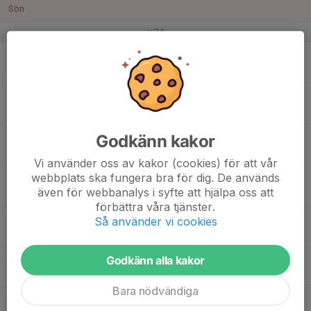
Sön
v.34
17
Mån
18
17:15
Utveckling av rugbykunskaper
19:00
Tis
Fyrisfjädern ip
17:20
Utveckling av din rugby kunskap
Godkänn kakor
19:15
Fyrisfjädern ip
Vi använder oss av kakor (cookies) för att vår
webbplats ska fungera bra för dig. De används
19
även för webbanalys i syfte att hjälpa oss att
Ons
förbättra våra tjänster.
20
17:15
Utveckling av rugbykunskaper
Så använder vi cookies
19:00
Tor
Fyrisfjädern ip
Godkänn alla kakor
17:20
Rugby utveckling
19:15
Fyrisfjädern IP
Bara nödvändiga
21