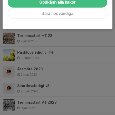
Godkänn alla kakor
OBS! Nytt datum för gradering
6 dec 2023
Bara nödvändiga
Gradering ht 23
19 nov 2023
Terminsstart HT 23
4 jul 2023
Påsklovsledigt v. 14
30 mar 2023
Årsmöte 2023
2 mar 2023
Sportlovsledigt v8
20 feb 2023
Terminsstart VT 2023
9 jan 2023