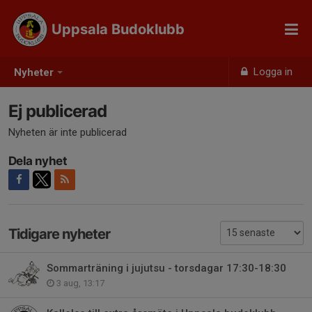
Uppsala Budoklubb
Logga in
Nyheter
Ej publicerad
Nyheten är inte publicerad
Dela nyhet
Tidigare nyheter
Sommarträning i jujutsu - torsdagar 17:30-18:30
3 aug, 13:17