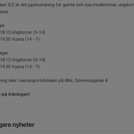
tart 3/2 är det jujutsuträning för gamla och nya medlemmar, ungdo
uxna.
gar
-18.15 Ungdomar (9-14)
19.30 Vuxna (14 - ?)
agar
-18.15 Ungdomar (9-14)
19.30 Vuxna (14 - ?)
äning sker i kampsportslokalen på Allis, Sylveniusgatan 8.
s på träningen!
gare nyheter