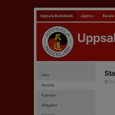
Uppsala Budoklubb
Jujutsu
Karate
Uppsa
Sta
Hem
31 j
Nyheter
Kalender
Bildgalleri