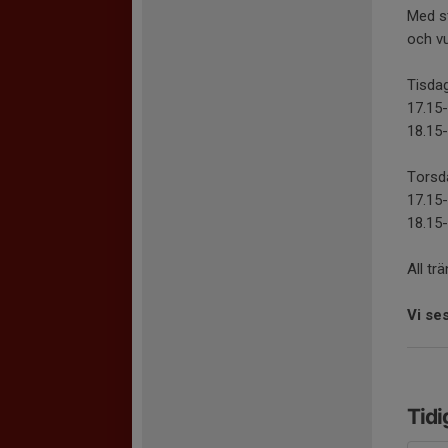
Med s
och v
Tisda
17.15
18.15-
Torsd
17.15
18.15-
All tr
Vi se
Tidi