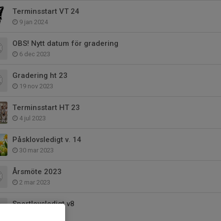
Terminsstart VT 24
9 jan 2024
OBS! Nytt datum för gradering
6 dec 2023
Gradering ht 23
19 nov 2023
Terminsstart HT 23
4 jul 2023
Påsklovsledigt v. 14
30 mar 2023
Årsmöte 2023
2 mar 2023
Sportlovsledigt v8
20 feb 2023