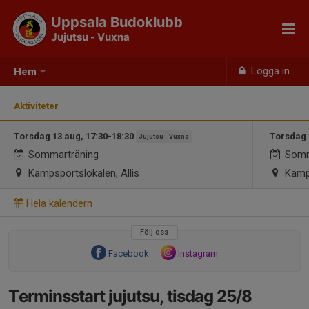
Uppsala Budoklubb
Jujutsu - Vuxna
Logga in
Hem
Aktiviteter
Torsdag 13 aug, 17:30-18:30
Torsdag 
Jujutsu - Vuxna
Sommarträning
Somm
Kampsportslokalen, Allis
Kamps
Hela kalendern
Följ oss
Facebook
Instagram
Terminsstart jujutsu, tisdag 25/8