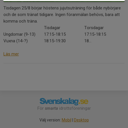
Tisdagen 25/8 börjar höstens jujutsuträning för både nybörjare
och de som tränat tidigare. Ingen föranmälan behövs, bara att
komma och träna.
Tisdagar
Torsdagar
Ungdomar (9-13)
17:15-18:15
17:15-18:15
Vuxna (14-?)
18:15-19:30
18...
Läs mer
För
smarta
idrottsföreningar
Välj version:
Mobil
|
Desktop