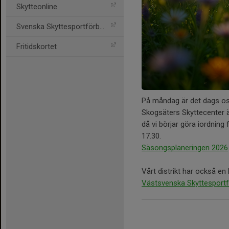
Skytteonline
Svenska Skyttesportförbun
Fritidskortet
På måndag är det dags os
Skogsäters Skyttecenter är p
då vi börjar göra iordning f
17.30.
Säsongsplaneringen 2026
Vårt distrikt har också en
Västsvenska Skyttesport