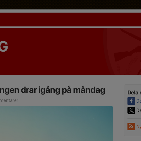
G
ongen drar igång på måndag
Dela 
mentarer
De
De
Ny