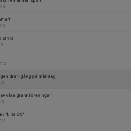
fast i en annan sport
0
mmar!
0
istrikt
0
0
ngen drar igång på måndag
0
n av våra grannföreningar
0
e i "Lilla OS"
0