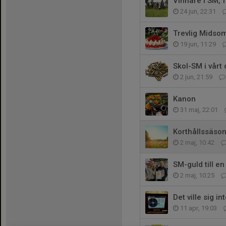
Vinnare i SM, 
24 jun, 22:31
Trevlig Midso
19 jun, 11:29
Skol-SM i vårt d
2 jun, 21:59
Kanon
31 maj, 22:01
Korthållssäso
2 maj, 10:42
SM-guld till e
2 maj, 10:25
Det ville sig int
11 apr, 19:03