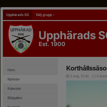
Upphärads SG
Välj grupp
Upphärads S
Est. 1900
Korthållssäs
Hem
2 maj, 10:42
0 kom
Nyheter
Kalender
Bildgalleri