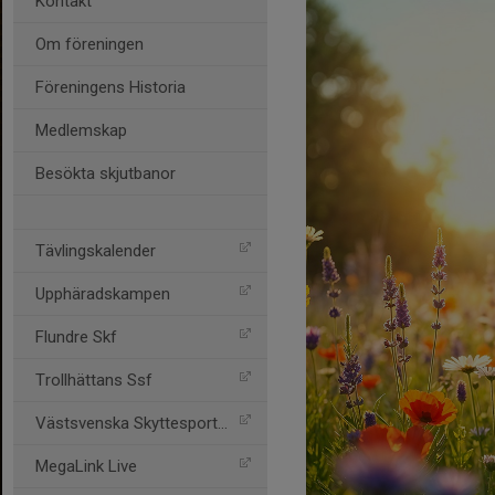
Kontakt
Om föreningen
Föreningens Historia
Medlemskap
Besökta skjutbanor
Tävlingskalender
Upphäradskampen
Flundre Skf
Trollhättans Ssf
Västsvenska Skyttesportfö
MegaLink Live