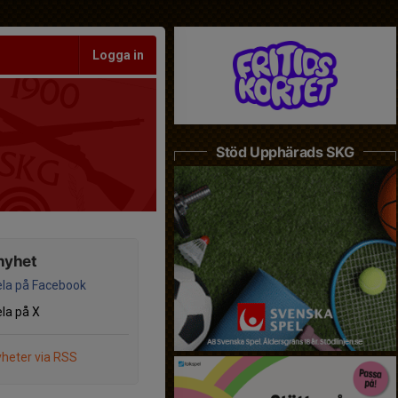
Logga in
Stöd Upphärads SKG
nyhet
la på Facebook
la på X
heter via RSS