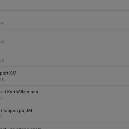
0
0
0
Sport-SM
0
e i Korthållscupen
0
i toppen på DM
0