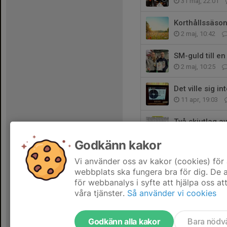
31 maj, 22:01
Korthållssäso
2 maj, 10:42
SM-guld till e
2 maj, 10:25
Det ville sig int
11 apr, 19:03
Två skjutlag 
11 apr, 18:23
Godkänn kakor
Prisutdelning
Vi använder oss av kakor (cookies) för 
11 apr, 14:24
webbplats ska fungera bra för dig. De
för webbanalys i syfte att hjälpa oss at
våra tjänster.
Så använder vi cookies
Godkänn alla kakor
Bara nödv