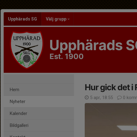
Upphärads SG
Välj grupp
Upphärads S
Est. 1900
Hur gick det i
Hem
5 apr, 18:55
0 komm
Nyheter
Kalender
Bildgalleri