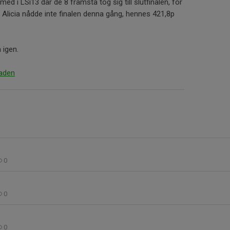
med i LSi13 där de 8 främsta tog sig till slutfinalen, för
 Alicia nådde inte finalen denna gång, hennes 421,8p
.
 igen.
iaden
0
0
0