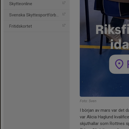
Skytteonline
Svenska Skyttesportförbun
Fritidskortet
Foto: Sven
I början av mars var det da
var Alicia Haglund kvalific
skjuthallar som Rottnes sp