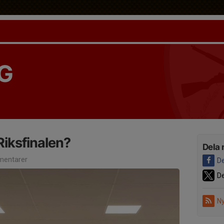
G
 Riksfinalen?
Dela 
entarer
De
De
Ny