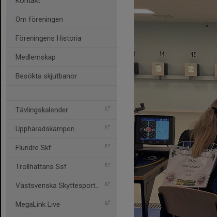
Kontakt
Om föreningen
Föreningens Historia
Medlemskap
Besökta skjutbanor
Tävlingskalender
Upphäradskampen
Flundre Skf
Trollhättans Ssf
Västsvenska Skyttesportfö
MegaLink Live