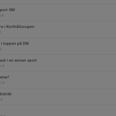
Sport-SM
0
e i Korthållscupen
0
i toppen på DM
0
fast i en annan sport
0
mmar!
0
istrikt
0