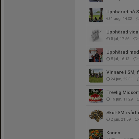
Upphärad på 
1 aug, 14:02
Upphärad vidar
5 jul, 17:56
Upphärad med 
5 jul, 16:13
Vinnare i SM, 
24 jun, 22:31
Trevlig Midso
19 jun, 11:29
Skol-SM i vårt d
2 jun, 21:59
Kanon