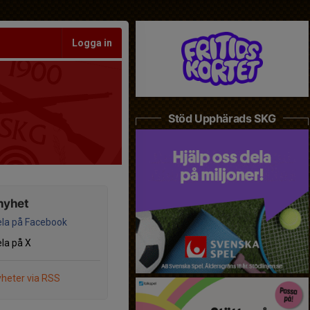
Logga in
Stöd Upphärads SKG
nyhet
la på Facebook
la på X
heter via RSS