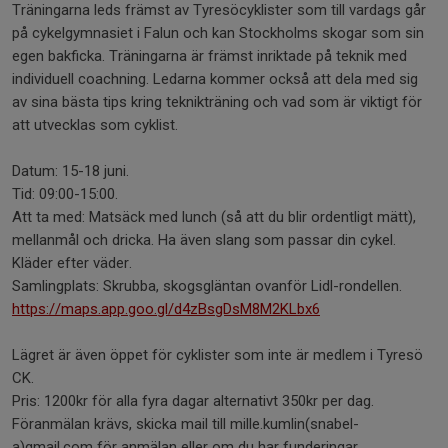
Träningarna leds främst av Tyresöcyklister som till vardags går
på cykelgymnasiet i Falun och kan Stockholms skogar som sin
egen bakficka. Träningarna är främst inriktade på teknik med
individuell coachning. Ledarna kommer också att dela med sig
av sina bästa tips kring teknikträning och vad som är viktigt för
att utvecklas som cyklist.
Datum: 15-18 juni.
Tid: 09:00-15:00.
Att ta med: Matsäck med lunch (så att du blir ordentligt mätt),
mellanmål och dricka. Ha även slang som passar din cykel.
Kläder efter väder.
Samlingplats: Skrubba, skogsgläntan ovanför Lidl-rondellen.
https://maps.app.goo.gl/d4zBsgDsM8M2KLbx6
Lägret är även öppet för cyklister som inte är medlem i Tyresö
CK.
Pris: 1200kr för alla fyra dagar alternativt 350kr per dag.
Föranmälan krävs, skicka mail till mille.kumlin(snabel-
a)gmail.com för anmälan eller om du har funderingar.