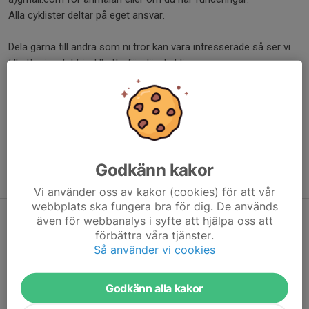
Alla cyklister deltar på eget ansvar.
Dela gärna till andra som ni tror kan vara intresserade så ser vi
till att göra det här till ett oförglömligt läger.
Vi ses i sommar.
Dela nyhet
Godkänn kakor
Tidigare nyheter
Vi använder oss av kakor (cookies) för att vår
webbplats ska fungera bra för dig. De används
Inställd träning tors 14/5 Kristihimmel
även för webbanalys i syfte att hjälpa oss att
12 maj, 14:46
0
förbättra våra tjänster.
Så använder vi cookies
Inställd torsdagsträning på Valborg
26 apr, 20:29
0
Godkänn alla kakor
Keps Cup i Skrubba på söndag 26/4