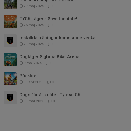
27 maj 2025
0
TYCK Läger - Save the date!
26 maj 2025
0
Inställda träningar kommande vecka
23 maj 2025
0
Dagläger Sigtuna Bike Arena
7 maj 2025
0
Påsklov
11 apr 2025
0
Dags för årsmöte i Tyresö CK
11 mar 2025
0