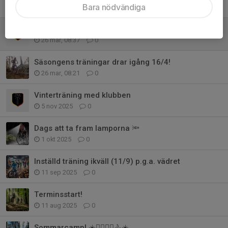
Bara nödvändiga
20 apr, 20:33
3
Välkommen på sommarens roligaste cykelvecka
26 mar, 08:37
0
Säsongens träningar drar igång 16/4!
26 mar, 08:21
0
Vinterträning med klubben
5 nov 2025
0
Dags att ta fram lamporna 🔦
1 okt 2025
0
Inställd träning ikväll (11/9) p.g.a. vädret
11 sep 2025
0
Terminsstart!
11 aug 2025
0
Sommarcamp! ☀️🚴‍♀️🚴‍♂️🚴☀️