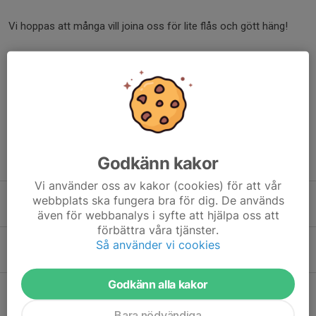
Vi hoppas att många vill joina oss för lite flås och gött häng!
Ledarna
Dela nyhet
Godkänn kakor
Tidigare nyheter
Vi använder oss av kakor (cookies) för att vår
Inställd träning tors 14/5 Kristihimmel
webbplats ska fungera bra för dig. De används
12 maj, 14:46
0
även för webbanalys i syfte att hjälpa oss att
förbättra våra tjänster.
Inställd torsdagsträning på Valborg
Så använder vi cookies
26 apr, 20:29
0
Godkänn alla kakor
Keps Cup i Skrubba på söndag 26/4
20 apr, 20:33
3
Bara nödvändiga