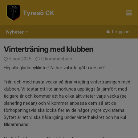
Tyresö CK
Logga in
Nyheter
Vinterträning med klubben
5 nov 2025
0 kommentarer
Hej alla glada cyklister! Ni har väl inte gått i ide än?
Från och med nästa vecka så drar vi igång vinterträningen med
klubben. Vi testar ett lite annorlunda upplägg i år jämfört med
tidigare år och kommer att ha olika aktiviteter varje vecka (se
planering nedan) och vi kommer anpassa dem så att de
förhoppningsvis ska locka fler av de något yngre cyklisterna.
Syftet är att vi ska hålla igång under vinterhalvåret och ha kul
tillsammans!