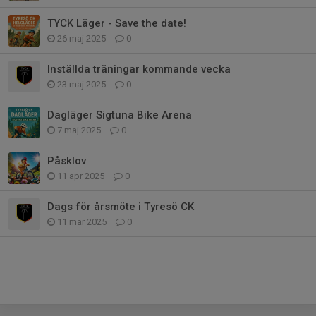
TYCK Läger - Save the date!
26 maj 2025
0
Inställda träningar kommande vecka
23 maj 2025
0
Dagläger Sigtuna Bike Arena
7 maj 2025
0
Påsklov
11 apr 2025
0
Dags för årsmöte i Tyresö CK
11 mar 2025
0