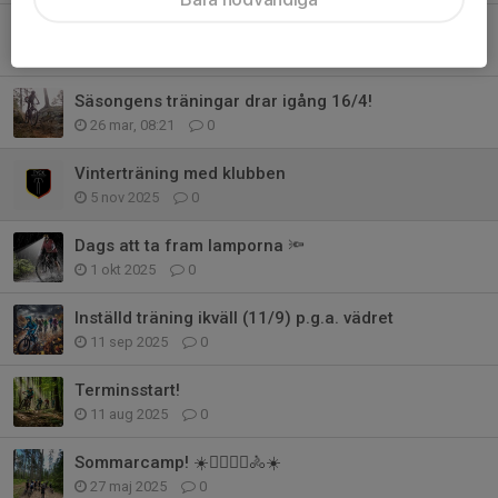
Välkommen på sommarens roligaste cykelvecka
26 mar, 08:37
0
Säsongens träningar drar igång 16/4!
26 mar, 08:21
0
Vinterträning med klubben
5 nov 2025
0
Dags att ta fram lamporna 🔦
1 okt 2025
0
Inställd träning ikväll (11/9) p.g.a. vädret
11 sep 2025
0
Terminsstart!
11 aug 2025
0
Sommarcamp! ☀️🚴‍♀️🚴‍♂️🚴☀️
27 maj 2025
0