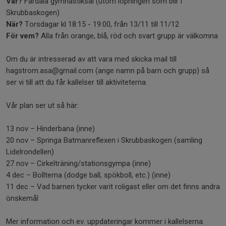
Var?
Fårdala gymnastiksal (utom löpningen som blir i
Skrubbaskogen)
När?
Torsdagar kl 18:15 - 19:00, från 13/11 till 11/12
För vem?
Alla från orange, blå, röd och svart grupp är välkomna
Om du är intresserad av att vara med skicka mail till
hagstrom.asa@gmail.com (ange namn på barn och grupp) så
ser vi till att du får kallelser till aktiviteterna.
Vår plan ser ut så här:
13 nov – Hinderbana (inne)
20 nov – Springa Batmanreflexen i Skrubbaskogen (samling
Lidelrondellen)
27 nov – Cirkelträning/stationsgympa (inne)
4 dec – Bolltema (dodge ball, spökboll, etc.) (inne)
11 dec – Vad barnen tycker varit roligast eller om det finns andra
önskemål
Mer information och ev. uppdateringar kommer i kallelserna.