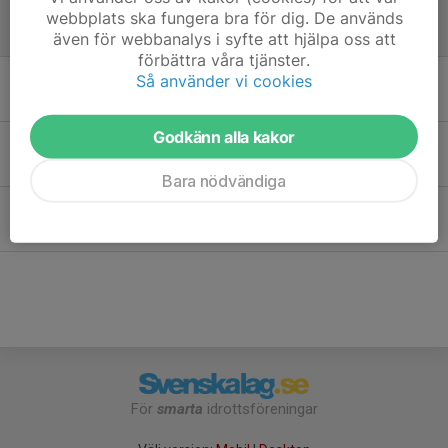
Träning Söndag 31/5 inställd
webbplats ska fungera bra för dig. De används
30 maj, 19:52
0
även för webbanalys i syfte att hjälpa oss att
förbättra våra tjänster.
Ingen träning söndag 26/4 samt torsdag 30/4
Så använder vi cookies
24 apr, 10:21
0
Godkänn alla kakor
Inställd träning söndag 28 september
25 sep 2025
0
Bara nödvändiga
Inställd träning söndag
22 maj 2025
0
För
smarta
idrottsföreningar