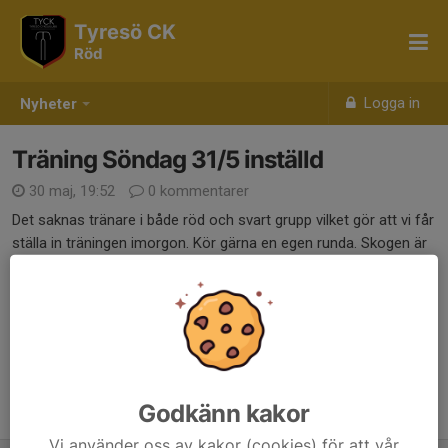
Tyresö CK
Röd
Logga in
Nyheter
Träning Söndag 31/5 inställd
30 maj, 19:52
0 kommentarer
Det saknas tränare i både röd och svart grupp vilket gör att vi får
ställa in träningen imorgon. Kör gärna en egen runda. Skogen är
alltid öpen.
Dela nyhet
Godkänn kakor
Tidigare nyheter
Vi använder oss av kakor (cookies) för att vår