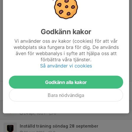
kvällen.
Vänliga hälsningar,
Godkänn kakor
Per
Vi använder oss av kakor (cookies) för att vår
Dela nyhet
webbplats ska fungera bra för dig. De används
även för webbanalys i syfte att hjälpa oss att
förbättra våra tjänster.
Så använder vi cookies
Tidigare nyheter
Godkänn alla kakor
Träning Söndag 31/5 inställd
30 maj, 19:52
0
Bara nödvändiga
Ingen träning söndag 26/4 samt torsdag 30/4
24 apr, 10:21
0
Inställd träning söndag 28 september