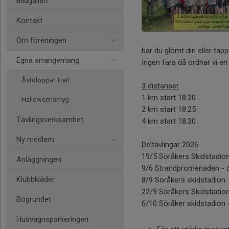
Bildgalleri
Kontakt
Om föreningen
har du glömt din eller tap
Egna arrangemang
Ingen fara då ordnar vi e
Åstöloppet Trail
3 distanser
1 km start 18:20
Halloweensmyg
2 km start 18:25
Tävlingsverksamhet
4 km start 18:30
Ny medlem
Deltävlingar 2026
19/5 Söråkers Skidstadi
Anläggningen
9/6 Strandpromenaden - 
Klubbkläder
8/9 Söråkers skidstadion
22/9 Söråkers Skidstadio
Bogrundet
6/10 Söråker skidstadion 
Husvagnsparkeringen