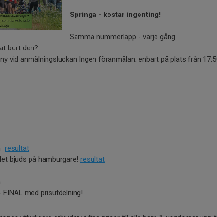
Springa - kostar ingenting!
Samma nummerlapp - varje gång
pat bort den?
n ny vid anmälningsluckan Ingen föranmälan, enbart på plats från 17:5
on
resultat
det bjuds på hamburgare!
resultat
n
- FINAL med prisutdelning!