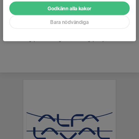
Värvningspolicy
Godkänn alla kakor
Tumba GoIF innebandysektion har skrivit på en värvningspolicy
framtagen av Stockholms innebandyförbund.
Bara nödvändiga
Se länk om https://www.innebandy.se/stockholm/regler-och-
direktiv/overgripande-tavlingsinfo/varvningspolicy/