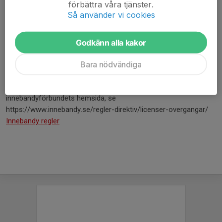
Kontaktuppgifter hittar Du på lagets hemsida.
förbättra våra tjänster.
Så använder vi cookies
Tveka inte - hör av Dig redan idag!
Godkänn alla kakor
Om du vill byta förening
Bara nödvändiga
Är det så att du som spelare vill byta förening. Så finns det ett
regelverk man behöver förhålla sig till.
Det regelverket gäller för alla och finns på Svenska
innebandyförbundets hemsida, se
https://www.innebandy.se/regler-direktiv/licenser-overgangar/
Innebandy regler