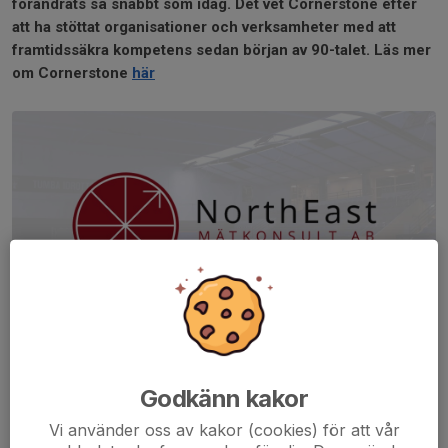
förändrats så snabbt som idag. Det vet Cornerstone efter
att ha stöttat organisationer och verksamheter med att
framtidssäkra kompetens sedan början av 90-talet. Läs mer
om Cornerstone
här
NorthEast Mätkonsult AB erbjuder mättjänster till både
företag och privatpersoner där de kan bidra med sina
Godkänn kakor
mätkunskaper under hela byggprocessen. Läs mer
här
Vi använder oss av kakor (cookies) för att vår