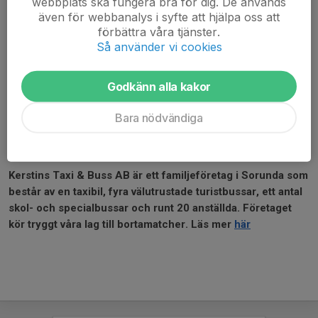
webbplats ska fungera bra för dig. De används
även för webbanalys i syfte att hjälpa oss att
förbättra våra tjänster.
Så använder vi cookies
Godkänn alla kakor
Bara nödvändiga
Kerstins Taxi & Buss AB är ett familjeföretag i Sorunda som
består av en taxibil, fyra välutrustade turistbussar, ett antal
skol- och specialbussar och runt 20 anställda. Företaget
kör tryggt våra lag till bortamatcher. Läs mer
här