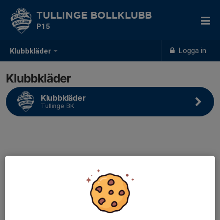
TULLINGE BOLLKLUBB
P15
Logga in
Klubbkläder
Klubbkläder
Klubbkläder
Tullinge BK