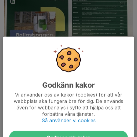
Godkänn kakor
Hej
Vi använder oss av kakor (cookies) för att vår
Likadant som förra året finns möjligheten att få ta del av
webbplats ska fungera bra för dig. De används
Jehanders erbjudande som ger laget lite klirr i kassan.
även för webbanalys i syfte att hjälpa oss att
förbättra våra tjänster.
Tänk på att erbjudandet gäller till den 13/5.
Så använder vi cookies
// Ledarna