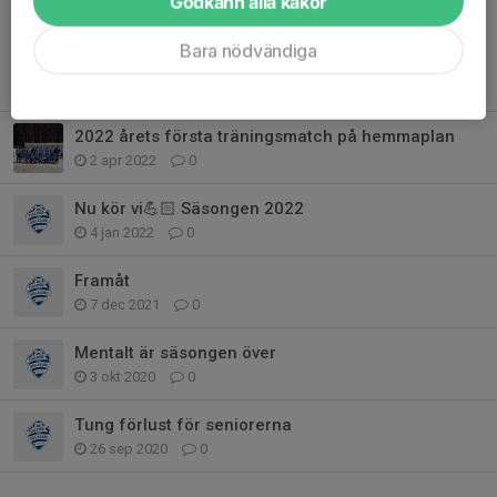
Godkänn alla kakor
Läs mer
Bara nödvändiga
Fler nyheter
2022 årets första träningsmatch på hemmaplan
2 apr 2022
0
Nu kör vi💪🏻 Säsongen 2022
4 jan 2022
0
Framåt
7 dec 2021
0
Mentalt är säsongen över
3 okt 2020
0
Tung förlust för seniorerna
26 sep 2020
0