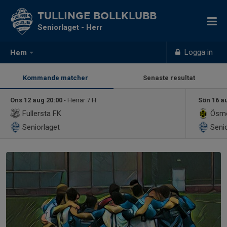
TULLINGE BOLLKLUBB
Seniorlaget - Herr
Logga in
Hem
Kommande matcher
Senaste resultat
Ons 12 aug 20:00
- Herrar 7 H
Sön 16 a
Fullersta FK
Ösmo
Seniorlaget
Senio