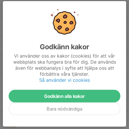
Tidigare nyheter
Tulkaregattan 2026
28 jul, 00:19
0
Årsmöteshandlingar inför årsmöte 2026
Godkänn kakor
19 apr, 19:51
0
Vi använder oss av kakor (cookies) för att vår
Resultat Tulkaregattan 2025
webbplats ska fungera bra för dig. De används
även för webbanalys i syfte att hjälpa oss att
31 aug 2025
0
förbättra våra tjänster.
Så använder vi cookies
Tulkaregattan 30 augusti 2025
22 maj 2025
0
Godkänn alla kakor
Årsmöte 2025
20 mar 2025
0
Bara nödvändiga
Tulka SS 50 år 2024
15 feb 2025
0