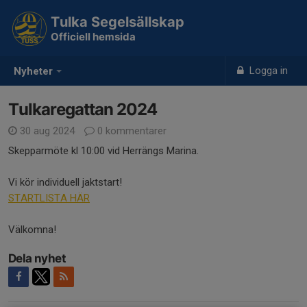
Tulka Segelsällskap
Officiell hemsida
Logga in
Nyheter
Tulkaregattan 2024
30 aug 2024
0 kommentarer
Skepparmöte kl 10:00 vid Herrängs Marina.
Vi kör individuell jaktstart!
STARTLISTA HÄR
Välkomna!
Dela nyhet