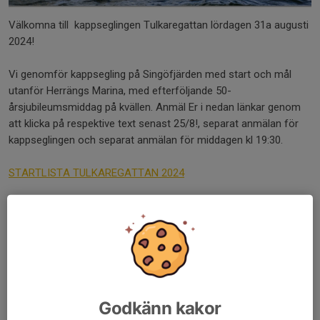
Välkomna till kappseglingen Tulkaregattan lördagen 31a augusti
2024!
Vi genomför kappsegling på Singöfjärden med start och mål
utanför Herrängs Marina, med efterföljande 50-
årsjubileumsmiddag på kvällen. Anmäl Er i nedan länkar genom
att klicka på respektive text senast 25/8!, separat anmälan för
kappseglingen och separat anmälan för middagen kl 19:30.
STARTLISTA TULKAREGATTAN 2024
ANMÄLAN TULKAREGATTAN 2024
ANMÄLAN TILL MIDDAGEN
Seglingsföreskrifter hittar ni HÄR
Godkänn kakor
Banbeskrivning hittar ni HÄR