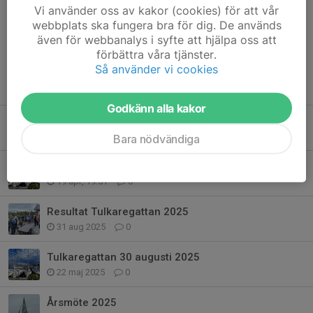
Vi använder oss av kakor (cookies) för att vår
Dela nyhet
webbplats ska fungera bra för dig. De används
även för webbanalys i syfte att hjälpa oss att
förbättra våra tjänster.
Så använder vi cookies
Tidigare nyheter
Godkänn alla kakor
Tulkaregattan 2026
28 jul, 00:19
0
Bara nödvändiga
Årsmöteshandlingar inför årsmöte 2026
19 apr, 19:51
0
Resultat Tulkaregattan 2025
31 aug 2025
0
Tulkaregattan 30 augusti 2025
22 maj 2025
0
Årsmöte 2025