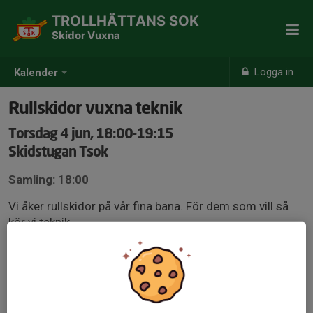
TROLLHÄTTANS SOK
Skidor Vuxna
Logga in
Kalender
Rullskidor vuxna teknik
Torsdag 4 jun, 18:00-19:15
Skidstugan Tsok
Samling: 18:00
Vi åker rullskidor på vår fina bana. För dem som vill så
kör vi teknik.