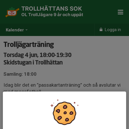
TROLLHÄTTANS SOK
OL TrollJägare 9 år och uppåt
Logga in
Kalender
Trolljägarträning
Torsdag 4 jun, 18:00-19:30
Skidstugan i Trollhättan
Samling: 18:00
Idag blir det en ”passakartanträning” och så avslutar vi
med mossfotboll.
Ta kläder och skor som du inte är rädd om. Det kan bli
smutsigt. Vi tar fram vattenslangen så man kan spola av
sig efteråt.
Tips kan att knyta åt skorna och ta gärna med ombyte
för dusch efteråt.