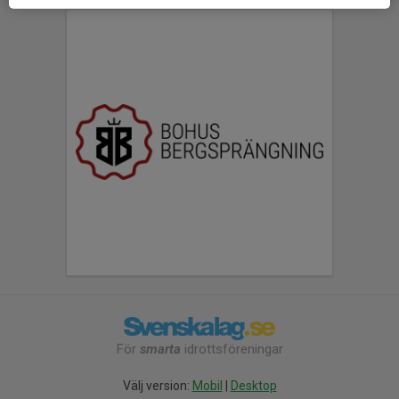
För
smarta
idrottsföreningar
Välj version:
Mobil
|
Desktop