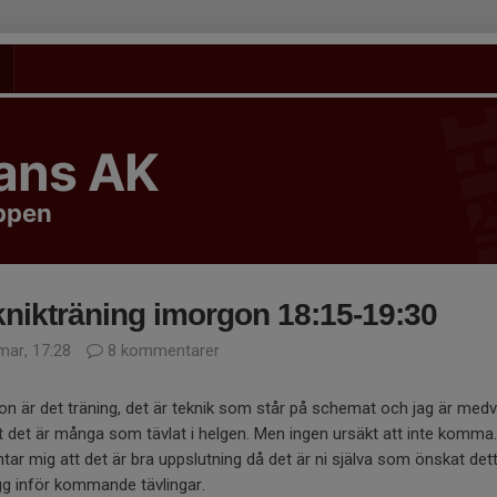
tans AK
uppen
nikträning imorgon 18:15-19:30
mar, 17:28
8 kommentarer
n är det träning, det är teknik som står på schemat och jag är med
 det är många som tävlat i helgen. Men ingen ursäkt att inte komma.
tar mig att det är bra uppslutning då det är ni själva som önskat det
gg inför kommande tävlingar.