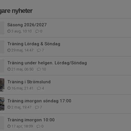
gare nyheter
Säsong 2026/2027
3 aug, 10:10
0
Träning Lördag & Söndag
29 maj, 14:47
7
Träning under helgen. Lördag/Söndag
21 maj, 06:50
10
Träning i Strömslund
16 maj, 21:41
4
Träning imorgon söndag 17:00
2 maj, 19:47
7
Träning imorgon 10:00
17 apr, 18:09
0