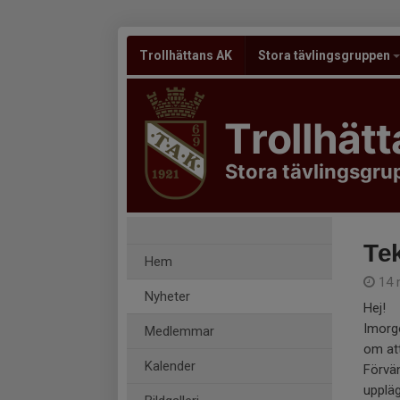
Trollhättans AK
Stora tävlingsgruppen
Trollhät
Stora tävlingsgr
Tek
Hem
14 
Nyheter
Hej!
Imorgo
Medlemmar
om att
Kalender
Förvän
upplä