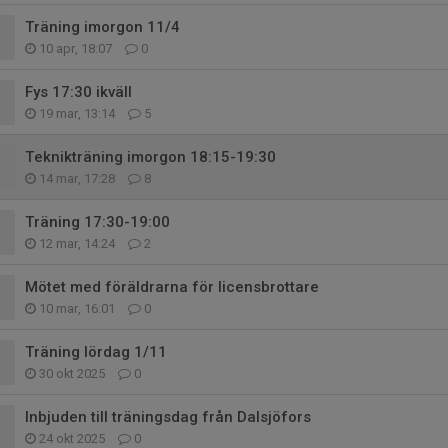
Träning imorgon 11/4
10 apr, 18:07
0
Fys 17:30 ikväll
19 mar, 13:14
5
Teknikträning imorgon 18:15-19:30
14 mar, 17:28
8
Träning 17:30-19:00
12 mar, 14:24
2
Mötet med föräldrarna för licensbrottare
10 mar, 16:01
0
Träning lördag 1/11
30 okt 2025
0
Inbjuden till träningsdag från Dalsjöfors
24 okt 2025
0