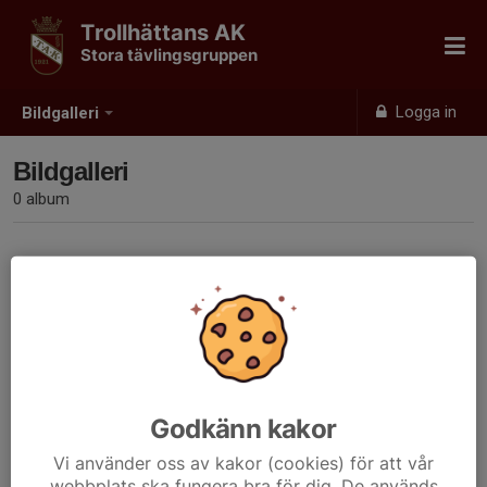
Trollhättans AK
Stora tävlingsgruppen
Logga in
Bildgalleri
Bildgalleri
0 album
Inga album skapade
Godkänn kakor
Vi använder oss av kakor (cookies) för att vår
webbplats ska fungera bra för dig. De används