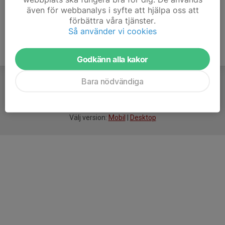
även för webbanalys i syfte att hjälpa oss att
förbättra våra tjänster.
Så använder vi cookies
Godkänn alla kakor
Bara nödvändiga
För
smarta
idrottsföreningar
Välj version:
Mobil
|
Desktop