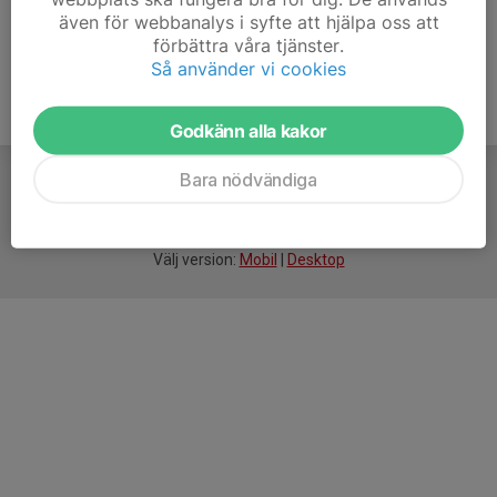
även för webbanalys i syfte att hjälpa oss att
förbättra våra tjänster.
Så använder vi cookies
Godkänn alla kakor
Bara nödvändiga
För
smarta
idrottsföreningar
Välj version:
Mobil
|
Desktop