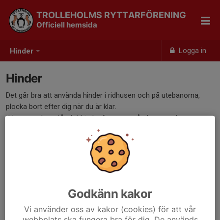
TROLLEHOLMS RYTTARFÖRENING
Officiell hemsida
Logga in
Hinder
Hinder
Det går bra att använda hinder i ridhusen och på utebanorna,
plocka bort efter dig när du är klar.
Jämna veckor står det hinder framme måndag- onsdag.
Godkänn kakor
Vi använder oss av kakor (cookies) för att vår
webbplats ska fungera bra för dig. De används