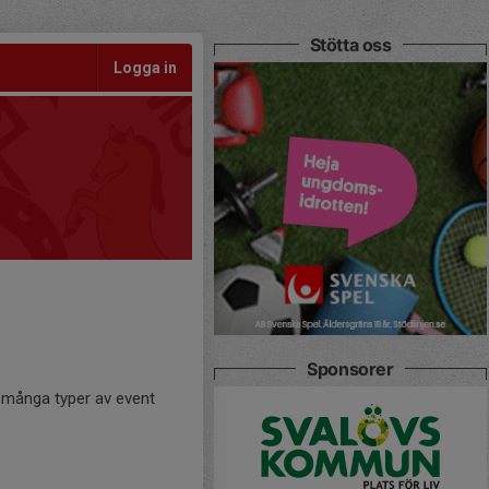
Stötta oss
Logga in
Sponsorer
ör många typer av event