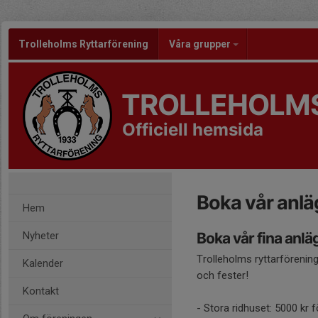
Trolleholms Ryttarförening
Våra grupper
TROLLEHOLMS
Officiell hemsida
Boka vår anl
Hem
Nyheter
Boka vår fina anläg
Trolleholms ryttarförening 
Kalender
och fester!
Kontakt
- Stora ridhuset: 5000 kr 