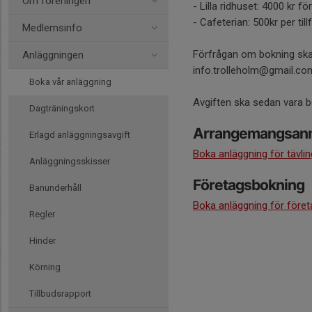
Om föreningen
- Lilla ridhuset: 4000 kr f
- Cafeterian: 500kr per tillf
Medlemsinfo
Förfrågan om bokning ska
Anläggningen
info.trolleholm@gmail.co
Boka vår anläggning
Avgiften ska sedan vara 
Dagträningskort
Arrangemangsan
Erlagd anläggningsavgift
Boka anläggning för tävli
Anläggningsskisser
Företagsbokning
Banunderhåll
Boka anläggning för föret
Regler
Hinder
Körning
Tillbudsrapport