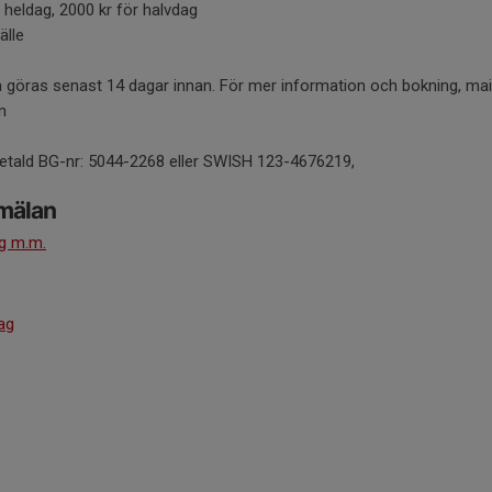
ör heldag, 2000 kr för halvdag
älle
 göras senast 14 dagar innan. För mer information och bokning, mai
m
betald BG-nr: 5044-2268 eller SWISH 123-4676219,
mälan
ng m.m.
ag