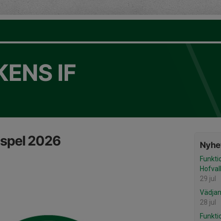
ENS IF
spel 2026
Nyhet
Funkt
Hofval
29 jul
Vädjan 
28 jul
Funkti