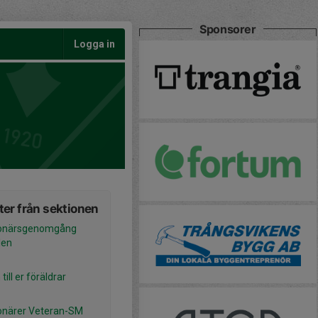
Sponsorer
Logga in
er från sektionen
ionärsgenomgång
len
till er föräldrar
onärer Veteran-SM