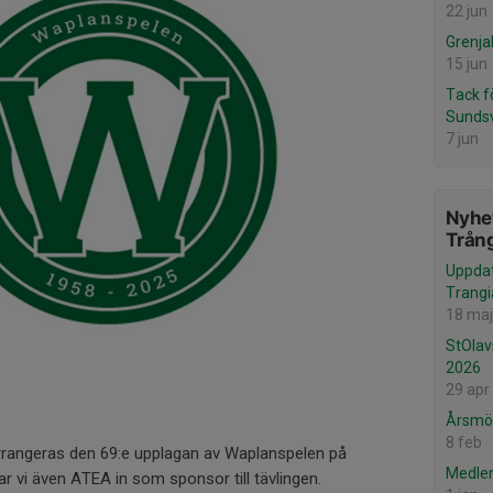
22 jun
Grenja
15 jun
Tack f
Sundsv
7 jun
Nyhet
Trång
Uppdat
Trangi
18 maj
StOlav
2026
29 apr
Årsmöt
8 feb
rrangeras den 69:e upplagan av Waplanspelen på
Medle
r vi även ATEA in som sponsor till tävlingen.