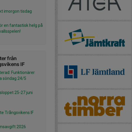
kt imorgon tisdag
ör en fantastisk helg på
allsspelen!
er från
svikens IF
erad: Funktionärer
a söndag 24/5
sloppet 25-27 juni
e Trångsvikens IF
msavgift 2026