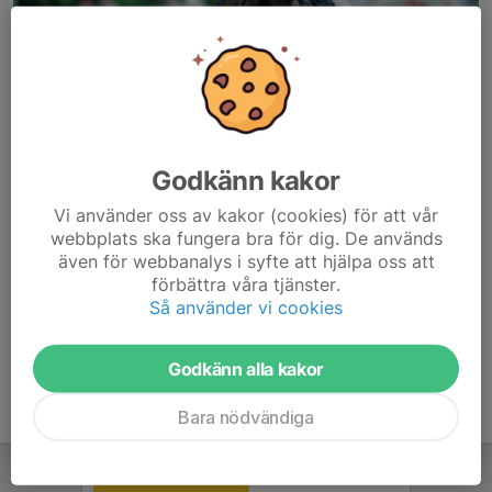
Godkänn kakor
Här hamnar automatiskt de senaste nyheterna på hemsidan. För
Vi använder oss av kakor (cookies) för att vår
att kunna börja administrera hemsidan loggar du in högst upp till
webbplats ska fungera bra för dig. De används
höger.
även för webbanalys i syfte att hjälpa oss att
förbättra våra tjänster.
/Svenskalag.se
Så använder vi cookies
Godkänn alla kakor
Bara nödvändiga