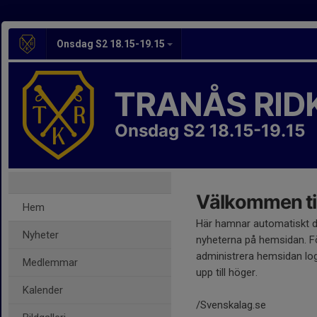
Onsdag S2 18.15-19.15
TRANÅS RID
Onsdag S2 18.15-19.15
Välkommen til
Hem
Här hamnar automatiskt 
Nyheter
nyheterna på hemsidan. Fö
administrera hemsidan log
Medlemmar
upp till höger.
Kalender
/Svenskalag.se