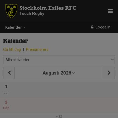
Stockholm Exiles RFC
Touch Rugby
Logga in
Kalender
Kalender
Gå till idag
|
Prenumerera
Augusti 2026
1
Lör
2
Sön
v.32