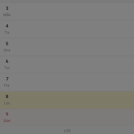
3
Mån
4
Tis
5
Ons
6
Tor
7
Fre
8
Lör
9
Sön
v.33