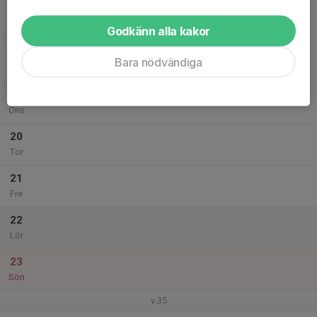
17
Mån
Godkänn alla kakor
18
Bara nödvändiga
Tis
19
Ons
20
Tor
21
Fre
22
Lör
23
Sön
v.35