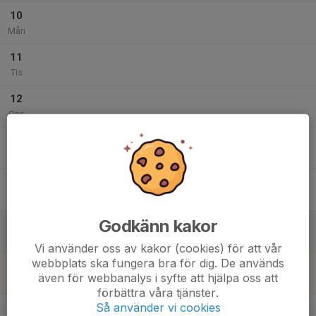
10
Mån
11
Tis
12
Ons
13
Tor
14
Fre
Godkänn kakor
15
Lör
Vi använder oss av kakor (cookies) för att vår
webbplats ska fungera bra för dig. De används
16
även för webbanalys i syfte att hjälpa oss att
Sön
förbättra våra tjänster.
v.34
Så använder vi cookies