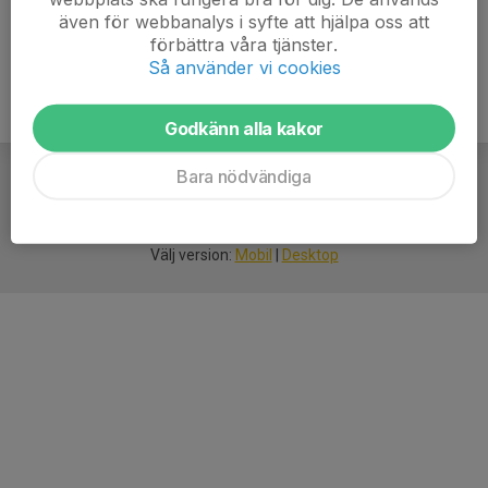
även för webbanalys i syfte att hjälpa oss att
förbättra våra tjänster.
Så använder vi cookies
Godkänn alla kakor
Bara nödvändiga
För
smarta
idrottsföreningar
Välj version:
Mobil
|
Desktop