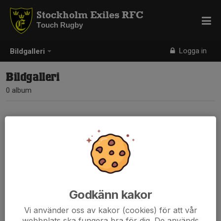
Stockholm Exiles RFC
Touch Rugby
Logga in
Bildgalleri
Bildgalleri
0 album
Inga album skapade
Godkänn kakor
Vi använder oss av kakor (cookies) för att vår
webbplats ska fungera bra för dig. De används